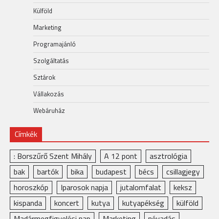
Külföld
Marketing
Programajánló
Szolgáltatás
Sztárok
Vállakozás
Webáruház
Címkék
: Borszűrő Szent Mihály
A 12 pont
asztrológia
bak
bartók
bika
budapest
bécs
csillagjegy
horoszkóp
Iparosok napja
jutalomfalat
keksz
kispanda
koncert
kutya
kutyapékség
külföld
Madármegfigyelési nap
Marketing
névadás