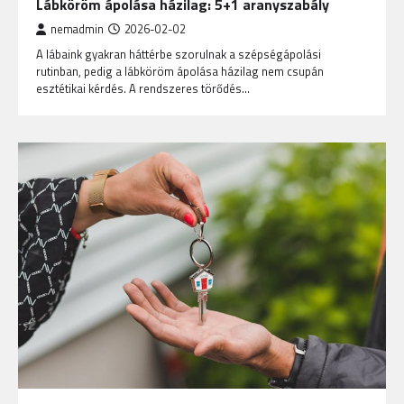
Lábköröm ápolása házilag: 5+1 aranyszabály
nemadmin
2026-02-02
A lábaink gyakran háttérbe szorulnak a szépségápolási
rutinban, pedig a lábköröm ápolása házilag nem csupán
esztétikai kérdés. A rendszeres törődés…