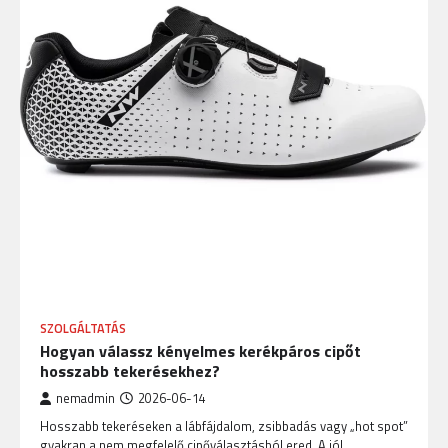
SZOLGÁLTATÁS
Hogyan válassz kényelmes kerékpáros cipőt
hosszabb tekerésekhez?
nemadmin
2026-06-14
Hosszabb tekeréseken a lábfájdalom, zsibbadás vagy „hot spot”
gyakran a nem megfelelő cipőválasztásból ered. A jól