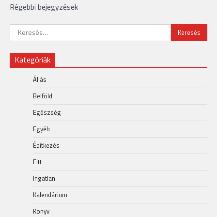
Bejegyzés
Régebbi bejegyzések
navigáció
Keresés:
Kategóriák
Állás
Belföld
Egészség
Egyéb
Építkezés
Fitt
Ingatlan
Kalendárium
Könyv