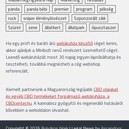
panda
panda bébi
premier
program
pékség
rock
sniper élménylövészet
Szponzorált cikk
Szüret
zene
állatkert
állatpark
ópusztaszer
Ha egy profi és baráti árú
webáruház készítő
céget keres,
akkor ajánljuk a Minibolt nevű rendszert üzemeltető céget.
Leendő webáruházát most 30 napig ingyen kipróbálhatja és
tesztelheti, továbbá megnézheti a cég webshop
referenciáit.
Kiemelt partnerünk a Magyarország legújabb
CBD olajakat
és egyéb CBD termékeket forgalmazó webáruháza, a
CBDcenter.hu
. A kannabisz gyógyító és regeneráló hatásáról
bővebben a weboldalon olvashat.
Copyright © 2026
Bulváros hírek
| Legal News by
Ascendoor