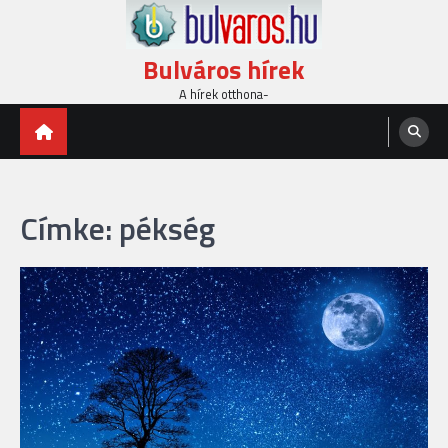
Skip
to
content
Bulváros hírek
A hírek otthona-
Címke:
pékség