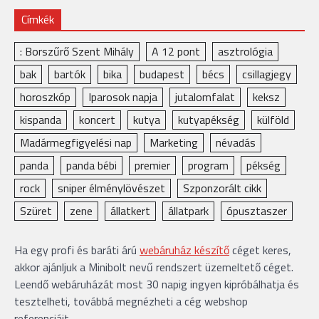
Címkék
: Borszűrő Szent Mihály
A 12 pont
asztrológia
bak
bartók
bika
budapest
bécs
csillagjegy
horoszkóp
Iparosok napja
jutalomfalat
keksz
kispanda
koncert
kutya
kutyapékség
külföld
Madármegfigyelési nap
Marketing
névadás
panda
panda bébi
premier
program
pékség
rock
sniper élménylövészet
Szponzorált cikk
Szüret
zene
állatkert
állatpark
ópusztaszer
Ha egy profi és baráti árú
webáruház készítő
céget keres,
akkor ajánljuk a Minibolt nevű rendszert üzemeltető céget.
Leendő webáruházát most 30 napig ingyen kipróbálhatja és
tesztelheti, továbbá megnézheti a cég webshop
referenciáit.