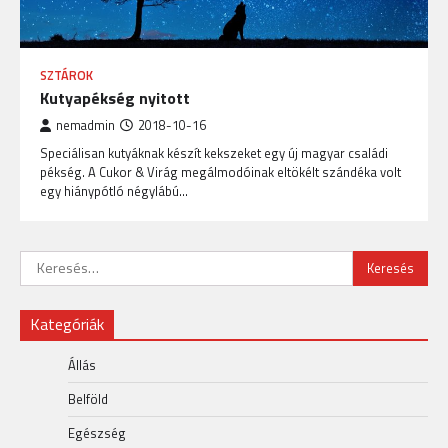
SZTÁROK
Kutyapékség nyitott
nemadmin
2018-10-16
Speciálisan kutyáknak készít kekszeket egy új magyar családi
pékség. A Cukor & Virág megálmodóinak eltökélt szándéka volt
egy hiánypótló négylábú…
Keresés:
Kategóriák
Állás
Belföld
Egészség