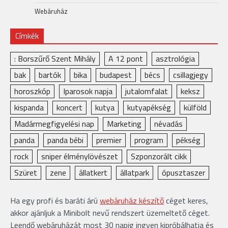
Webáruház
Címkék
: Borszűrő Szent Mihály
A 12 pont
asztrológia
bak
bartók
bika
budapest
bécs
csillagjegy
horoszkóp
Iparosok napja
jutalomfalat
keksz
kispanda
koncert
kutya
kutyapékség
külföld
Madármegfigyelési nap
Marketing
névadás
panda
panda bébi
premier
program
pékség
rock
sniper élménylövészet
Szponzorált cikk
Szüret
zene
állatkert
állatpark
ópusztaszer
Ha egy profi és baráti árú
webáruház készítő
céget keres,
akkor ajánljuk a Minibolt nevű rendszert üzemeltető céget.
Leendő webáruházát most 30 napig ingyen kipróbálhatja és