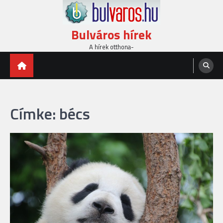
Skip
to
content
Bulváros hírek
A hírek otthona-
Címke:
bécs