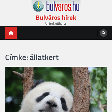
Skip
to
content
Bulváros hírek
A hírek otthona-
Címke:
állatkert