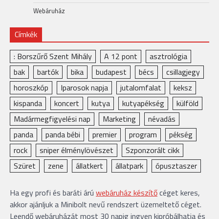
Webáruház
Címkék
: Borszűrő Szent Mihály
A 12 pont
asztrológia
bak
bartók
bika
budapest
bécs
csillagjegy
horoszkóp
Iparosok napja
jutalomfalat
keksz
kispanda
koncert
kutya
kutyapékség
külföld
Madármegfigyelési nap
Marketing
névadás
panda
panda bébi
premier
program
pékség
rock
sniper élménylövészet
Szponzorált cikk
Szüret
zene
állatkert
állatpark
ópusztaszer
Ha egy profi és baráti árú
webáruház készítő
céget keres,
akkor ajánljuk a Minibolt nevű rendszert üzemeltető céget.
Leendő webáruházát most 30 napig ingyen kipróbálhatja és