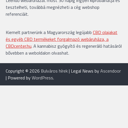
Leendő webáruházát most 30 napig ingyen kipróbálhatja és
tesztelheti, továbbá megnézheti a cég webshop
referenciáit.
Kiemelt partnerünk a Magyarország legújabb
CBD olajakat
és egyéb CBD termékeket forgalmazó webáruháza, a
CBDcenter.hu
. A kannabisz gyógyító és regeneráló hatásáról
bővebben a weboldalon olvashat.
Copyright © 2026
Bulváros hírek
| Legal News by
Ascendoor
| Powered by
WordPress
.