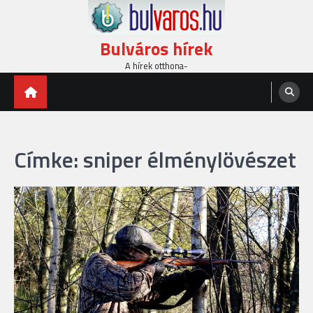
Skip
to
content
Bulváros hírek
A hírek otthona-
Címke:
sniper élménylövészet