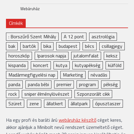
Webáruház
Címkék
: Borszűrő Szent Mihály
A 12 pont
asztrológia
bak
bartók
bika
budapest
bécs
csillagjegy
horoszkóp
Iparosok napja
jutalomfalat
keksz
kispanda
koncert
kutya
kutyapékség
külföld
Madármegfigyelési nap
Marketing
névadás
panda
panda bébi
premier
program
pékség
rock
sniper élménylövészet
Szponzorált cikk
Szüret
zene
állatkert
állatpark
ópusztaszer
Ha egy profi és baráti árú
webáruház készítő
céget keres,
akkor ajánljuk a Minibolt nevű rendszert üzemeltető céget.