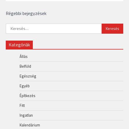
Bejegyzés
Régebbi bejegyzések
navigáció
Keresés:
Kategóriák
Állás
Belföld
Egészség
Egyéb
Építkezés
Fitt
Ingatlan
Kalendárium