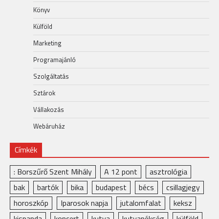
Könyv
Külföld
Marketing
Programajánló
Szolgáltatás
Sztárok
Vállakozás
Webáruház
Címkék
: Borszűrő Szent Mihály
A 12 pont
asztrológia
bak
bartók
bika
budapest
bécs
csillagjegy
horoszkóp
Iparosok napja
jutalomfalat
keksz
kispanda
koncert
kutya
kutyapékség
külföld