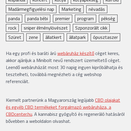
Madármegfigyelési nap
Marketing
névadás
panda
panda bébi
premier
program
pékség
rock
sniper élménylövészet
Szponzorált cikk
Szüret
zene
állatkert
állatpark
ópusztaszer
Ha egy profi és baráti árú
webáruház készítő
céget keres,
akkor ajánljuk a Minibolt nevű rendszert üzemeltető céget.
Leendő webáruházát most 30 napig ingyen kipróbálhatja és
tesztelheti, továbbá megnézheti a cég webshop
referenciáit.
Kiemelt partnerünk a Magyarország legújabb
CBD olajakat
és egyéb CBD termékeket forgalmazó webáruháza, a
CBDcenter.hu
. A kannabisz gyógyító és regeneráló hatásáról
bővebben a weboldalon olvashat.