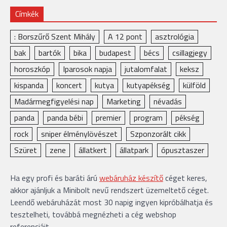
Címkék
: Borszűrő Szent Mihály
A 12 pont
asztrológia
bak
bartók
bika
budapest
bécs
csillagjegy
horoszkóp
Iparosok napja
jutalomfalat
keksz
kispanda
koncert
kutya
kutyapékség
külföld
Madármegfigyelési nap
Marketing
névadás
panda
panda bébi
premier
program
pékség
rock
sniper élménylövészet
Szponzorált cikk
Szüret
zene
állatkert
állatpark
ópusztaszer
Ha egy profi és baráti árú
webáruház készítő
céget keres,
akkor ajánljuk a Minibolt nevű rendszert üzemeltető céget.
Leendő webáruházát most 30 napig ingyen kipróbálhatja és
tesztelheti, továbbá megnézheti a cég webshop
referenciáit.