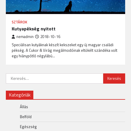
SZTÁROK
Kutyapékség nyitott
nemadmin
2018-10-16
Speciálisan kutyáknak készít kekszeket egy új magyar családi
pékség. A Cukor & Virág megálmodóinak eltökélt szándéka volt
egy hiánypótló négylábú…
Keresés:
Kategóriák
Állás
Belföld
Egészség