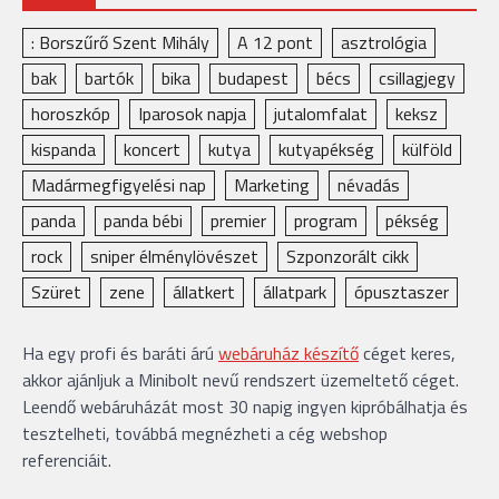
: Borszűrő Szent Mihály
A 12 pont
asztrológia
bak
bartók
bika
budapest
bécs
csillagjegy
horoszkóp
Iparosok napja
jutalomfalat
keksz
kispanda
koncert
kutya
kutyapékség
külföld
Madármegfigyelési nap
Marketing
névadás
panda
panda bébi
premier
program
pékség
rock
sniper élménylövészet
Szponzorált cikk
Szüret
zene
állatkert
állatpark
ópusztaszer
Ha egy profi és baráti árú
webáruház készítő
céget keres,
akkor ajánljuk a Minibolt nevű rendszert üzemeltető céget.
Leendő webáruházát most 30 napig ingyen kipróbálhatja és
tesztelheti, továbbá megnézheti a cég webshop
referenciáit.