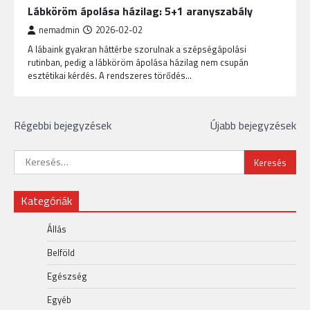
Lábköröm ápolása házilag: 5+1 aranyszabály
nemadmin
2026-02-02
A lábaink gyakran háttérbe szorulnak a szépségápolási
rutinban, pedig a lábköröm ápolása házilag nem csupán
esztétikai kérdés. A rendszeres törődés…
Bejegyzés
Régebbi bejegyzések
Újabb bejegyzések
navigáció
Keresés:
Kategóriák
Állás
Belföld
Egészség
Egyéb