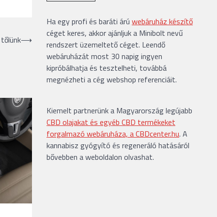
Ha egy profi és baráti árú
webáruház készítő
céget keres, akkor ajánljuk a Minibolt nevű
 tőlünk
⟶
rendszert üzemeltető céget. Leendő
webáruházát most 30 napig ingyen
kipróbálhatja és tesztelheti, továbbá
megnézheti a cég webshop referenciáit.
Kiemelt partnerünk a Magyarország legújabb
CBD olajakat és egyéb CBD termékeket
forgalmazó webáruháza, a CBDcenter.hu
. A
kannabisz gyógyító és regeneráló hatásáról
bővebben a weboldalon olvashat.