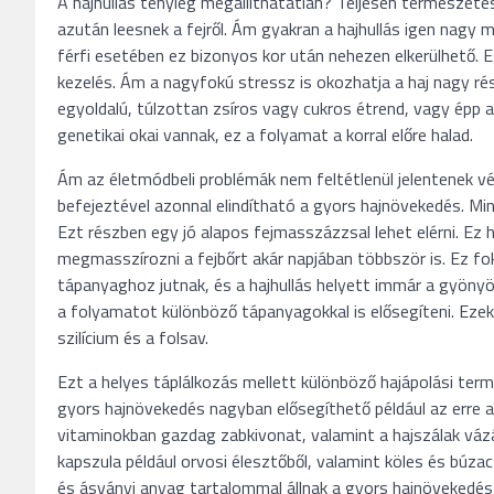
A hajhullás tényleg megállíthatatlan? Teljesen természetes
azután leesnek a fejről. Ám gyakran a hajhullás igen nagy m
férfi esetében ez bizonyos kor után nehezen elkerülhető. E
kezelés. Ám a nagyfokú stressz is okozhatja a haj nagy rés
egyoldalú, túlzottan zsíros vagy cukros étrend, vagy épp a
genetikai okai vannak, ez a folyamat a korral előre halad.
Ám az életmódbeli problémák nem feltétlenül jelentenek vé
befejeztével azonnal elindítható a gyors hajnövekedés. 
Ezt részben egy jó alapos fejmasszázzsal lehet elérni. Ez 
megmasszírozni a fejbőrt akár napjában többször is. Ez fok
tápanyaghoz jutnak, és a hajhullás helyett immár a gyönyör
a folyamatot különböző tápanyagokkal is elősegíteni. Ezek a
szilícium és a folsav.
Ezt a helyes táplálkozás mellett különböző hajápolási term
gyors hajnövekedés nagyban elősegíthető például az erre a 
vitaminokban gazdag zabkivonat, valamint a hajszálak vázá
kapszula például orvosi élesztőből, valamint köles és búz
és ásványi anyag tartalommal állnak a gyors hajnövekedés