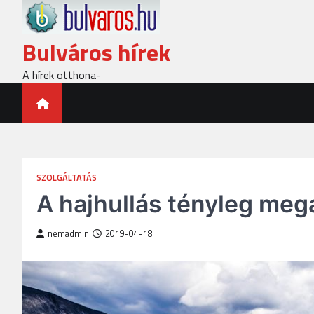
Skip
to
content
Bulváros hírek
A hírek otthona-
SZOLGÁLTATÁS
A hajhullás tényleg megá
nemadmin
2019-04-18