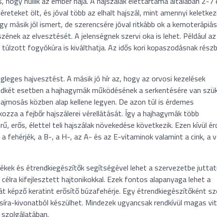
, hogy hullik az ember haja. A hajszálak élettartama általában 2-7 
éreteket ölt, és jóval több az elhalt hajszál, mint amennyi keletkez
gy másik jól ismert, de szerencsére jóval ritkább ok a kemoterápiás
zének az elvesztését. A jelenségnek szervi oka is lehet. Például az
 túlzott fogyókúra is kiválthatja. Az idős kori kopaszodásnak rész
gleges hajvesztést. A másik jó hír az, hogy az orvosi kezelések
Mindkét esetben a hajhagymák működésének a serkentésére van szü
hajmosás közben alap kellene legyen. De azon túl is érdemes
ozza a fejbőr hajszálerei vérellátását. Így a hajhagymák több
ű, erős, élettel teli hajszálak növekedése következik. Ezen kívül 
 fehérjék, a B-, a H-, az A- és az E-vitaminok valamint a cink, a v
ékek és étrendkiegészítők segítségével lehet a szervezetbe juttatn
célra kifejlesztett hajtonikokkal. Ezek fontos alapanyaga lehet a
t képző keratint erősítő búzafehérje. Egy étrendkiegészítőként s
acsíra-kivonatból készülhet. Mindezek ugyancsak rendkívül magas vi
 szolgálatában.