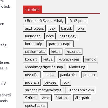
év,
ik. Sok
Címkék
: Borszűrő Szent Mihály
A 12 pont
ben
asztrológia
bak
bartók
bika
budapest
bécs
csillagjegy
horoszkóp
Iparosok napja
kség.
jutalomfalat
keksz
kispanda
koncert
kutya
kutyapékség
külföld
érdemes
Madármegfigyelési nap
Marketing
as, a
névadás
panda
panda bébi
premier
program
pékség
rock
i. A
sniper élménylövészet
Szponzorált cikk
zedhető
Szüret
zene
állatkert
állatpark
tamin
ópusztaszer