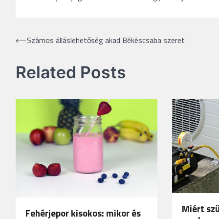
Bejegyzés
⟵
Számos álláslehetőség akad Békéscsaba szeret
navigáció
Related Posts
Miért sz
Fehérjepor kisokos: mikor és