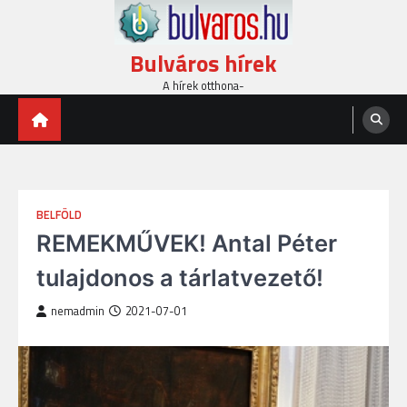
Skip
to
content
Bulváros hírek
A hírek otthona-
BELFÖLD
REMEKMŰVEK! Antal Péter
tulajdonos a tárlatvezető!
nemadmin
2021-07-01