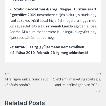
A
Szabolcs-Szatmár-Bereg Megye Turizmusáért
Egyesület
2009 novembere elején alakult, s máris egy
fantasztikus kiállítással hívja fel magára a figyelmet.
Az egyesület titkára
Cservenák László
egyben a Jósa
András Múzeum menedzsere is kollégáival együtt egy
újabb csodát álmodott meg.
Az
Antal-Luszitg gyűjtemény Remekművek
kiállítása 2010. február 28-ig megtekinthető!
Bejegyzés
⟵
⟶
Mire figyeljünk a francia rúd
5 éttermi marketingstratégia,
navigáció
vásárlás során?
amikre szükséged van 2021-
ben
Related Posts