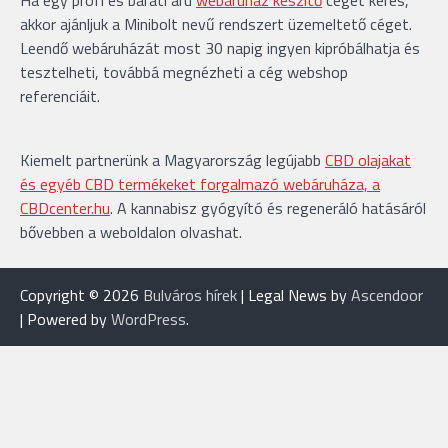
Ha egy profi és baráti árú
webáruház készítő
céget keres,
akkor ajánljuk a Minibolt nevű rendszert üzemeltető céget.
Leendő webáruházát most 30 napig ingyen kipróbálhatja és
tesztelheti, továbbá megnézheti a cég webshop
referenciáit.
Kiemelt partnerünk a Magyarország legújabb
CBD olajakat
és egyéb CBD termékeket forgalmazó webáruháza, a
CBDcenter.hu
. A kannabisz gyógyító és regeneráló hatásáról
bővebben a weboldalon olvashat.
Copyright © 2026
Bulváros hírek
| Legal News by
Ascendoor
| Powered by
WordPress
.