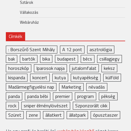
Sztárok
Vállakozás
Webáruház
Címkék
: Borszűrő Szent Mihály
A 12 pont
asztrológia
bak
bartók
bika
budapest
bécs
csillagjegy
horoszkóp
Iparosok napja
jutalomfalat
keksz
kispanda
koncert
kutya
kutyapékség
külföld
Madármegfigyelési nap
Marketing
névadás
panda
panda bébi
premier
program
pékség
rock
sniper élménylövészet
Szponzorált cikk
Szüret
zene
állatkert
állatpark
ópusztaszer