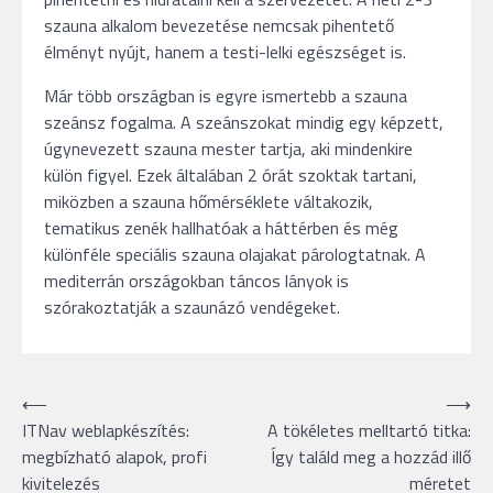
szauna alkalom bevezetése nemcsak pihentető
élményt nyújt, hanem a testi-lelki egészséget is.
Már több országban is egyre ismertebb a szauna
szeánsz fogalma. A szeánszokat mindig egy képzett,
úgynevezett szauna mester tartja, aki mindenkire
külön figyel. Ezek általában 2 órát szoktak tartani,
miközben a szauna hőmérséklete váltakozik,
tematikus zenék hallhatóak a háttérben és még
különféle speciális szauna olajakat párologtatnak. A
mediterrán országokban táncos lányok is
szórakoztatják a szaunázó vendégeket.
Bejegyzés
⟵
⟶
ITNav weblapkészítés:
A tökéletes melltartó titka:
navigáció
megbízható alapok, profi
Így találd meg a hozzád illő
kivitelezés
méretet