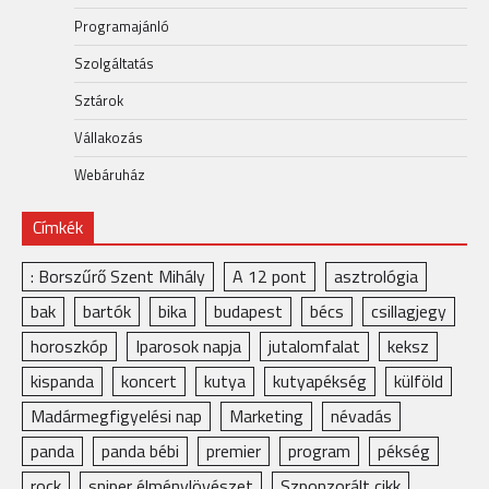
Programajánló
Szolgáltatás
Sztárok
Vállakozás
Webáruház
Címkék
: Borszűrő Szent Mihály
A 12 pont
asztrológia
bak
bartók
bika
budapest
bécs
csillagjegy
horoszkóp
Iparosok napja
jutalomfalat
keksz
kispanda
koncert
kutya
kutyapékség
külföld
Madármegfigyelési nap
Marketing
névadás
panda
panda bébi
premier
program
pékség
rock
sniper élménylövészet
Szponzorált cikk