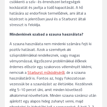
csökkenti a szív- és érrendszeri betegségek
kockázatát és javítja a tüdő kapacitását. A hő
hatására az endorfinok termelődnek, ami által a
közérzet is jelentősen javul és a Starburst általi
stresszt is feloldja.
Mindenkinek szabad a szauna használata?
A szauna használata nem mindenki számára fejti ki
pozitív hatásait. Azok a személyek aki
szívproblémákkal rendelkeznek, vagy magas
vérnyomással, légzőszervi problémákkal élőknek
érdemes először egy szakorvos véleményét kikérni,
nemcsak a
Starburst működéséről
, de a szauna
használatáról is. Fontos az, hogy fokozatosan
vezessük be a szaunázást az életünkbe. Kezdésnek
elég 5-10 percet ülni, amit minden következő
alkalommal növelhetünk. Minden szauna szeánsz után
ajánlott egy alapos hideg zuhanyt venni, majd
pihentetni és hidratálni kell a szervezetet. A heti 2-3