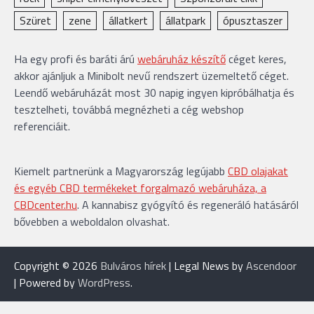
Szüret
zene
állatkert
állatpark
ópusztaszer
Ha egy profi és baráti árú
webáruház készítő
céget keres,
akkor ajánljuk a Minibolt nevű rendszert üzemeltető céget.
Leendő webáruházát most 30 napig ingyen kipróbálhatja és
tesztelheti, továbbá megnézheti a cég webshop
referenciáit.
Kiemelt partnerünk a Magyarország legújabb
CBD olajakat
és egyéb CBD termékeket forgalmazó webáruháza, a
CBDcenter.hu
. A kannabisz gyógyító és regeneráló hatásáról
bővebben a weboldalon olvashat.
Copyright © 2026
Bulváros hírek
| Legal News by
Ascendoor
| Powered by
WordPress
.