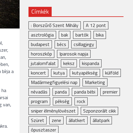
Címkék
: Borszűrő Szent Mihály
A 12 pont
asztrológia
bak
bartók
bika
l,
budapest
bécs
csillagjegy
szer,
horoszkóp
Iparosok napja
van,
jutalomfalat
keksz
kispanda
ében,
bírja a
koncert
kutya
kutyapékség
külföld
Madármegfigyelési nap
Marketing
, ha
névadás
panda
panda bébi
premier
rsai
program
pékség
rock
g van,
sniper élménylövészet
Szponzorált cikk
Szüret
zene
állatkert
állatpark
kra.
ópusztaszer