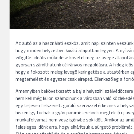
Az autó az a használati eszköz, amit napi szinten veszün
hogy minden helyzetben kiváló állapotban legyen. A nyílván
világítás ideális működése követel meg az üvege állapotára
gyorsan számíthatunk célirányos megoldásra. A hideg idősz
hogy a fokozott meleg levegő keringetése a utastérben eg
megterhelést és egyszer csak elreped. Ellenkezőleg a forr
Amennyiben bekövetkezett a baj a helyszíni szélvédőcsere
nem kell még külön számolnunk a városban való közlekedés
egy teljesen felszerelt, guruló szervizzel érkeznek a hel
hiszen így tudnak a gyári paramétereknek megfelelő új üve
munkafolyamat nem vesz igénybe sok időt. Amikor az amú
felesleges időnk arra, hogy elhárítsuk a sürgető problémát,
Elég egy telefonhívás és a segítség hamarosan érkezik.