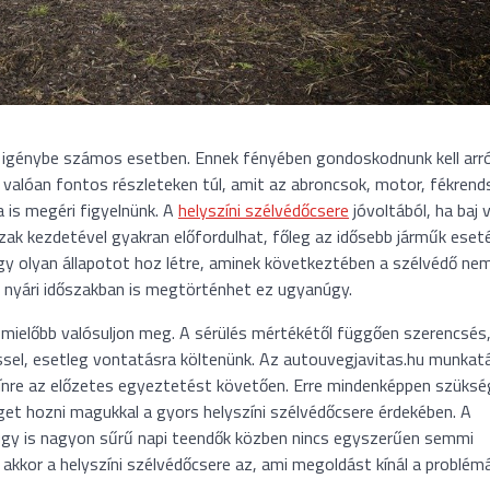
k igénybe számos esetben. Ennek fényében gondoskodnunk kell arró
 valóan fontos részleteken túl, amit az abroncsok, motor, fékrend
 is megéri figyelnünk. A
helyszíni szélvédőcsere
jóvoltából, ha baj 
ak kezdetével gyakran előfordulhat, főleg az idősebb járműk eset
y olyan állapotot hoz létre, aminek következtében a szélvédő nem 
ó nyári időszakban is megtörténhet ez ugyanúgy.
 mielőbb valósuljon meg. A sérülés mértékétől függően szerencsés
sel, esetleg vontatásra költenünk. Az autouvegjavitas.hu munkatá
yszínre az előzetes egyeztetést követően. Erre mindenképpen szüksé
get hozni magukkal a gyors helyszíni szélvédőcsere érdekében. A
gy is nagyon sűrű napi teendők közben nincs egyszerűen semmi
 akkor a helyszíni szélvédőcsere az, ami megoldást kínál a problémá