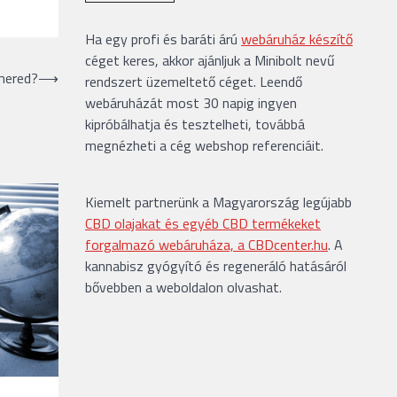
Ha egy profi és baráti árú
webáruház készítő
céget keres, akkor ajánljuk a Minibolt nevű
smered?
⟶
rendszert üzemeltető céget. Leendő
webáruházát most 30 napig ingyen
kipróbálhatja és tesztelheti, továbbá
megnézheti a cég webshop referenciáit.
Kiemelt partnerünk a Magyarország legújabb
CBD olajakat és egyéb CBD termékeket
forgalmazó webáruháza, a CBDcenter.hu
. A
kannabisz gyógyító és regeneráló hatásáról
bővebben a weboldalon olvashat.