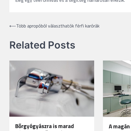
Bejegyzés
⟵
Több apropóból választhatók férfi karórák
navigáció
Related Posts
Bőrgyógyászra is marad
A magán 