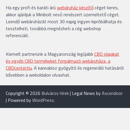
Ha egy profi és baráti árú
webáruház készítő
céget keres,
akkor ajánljuk a Minibolt nevű rendszert üzemeltető céget.
Leendő webáruházát most 30 napig ingyen kipróbálhatja és
tesztelheti, továbbá megnézheti a cég webshop
referenciáit.
Kiemelt partnerünk a Magyarország legújabb
CBD olajakat
és egyéb CBD termékeket forgalmazó webáruháza, a
CBDcenter.hu
. A kannabisz gyógyító és regeneráló hatásáról
bővebben a weboldalon olvashat.
Copyright © 2026
Bulváros hírek
| Legal News by
Ascendoor
| Powered by
WordPress
.