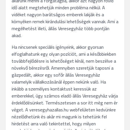
akarunk menni a forgatagba, akkor azt nagyon rövid
idő alatt megtehetjük minden probléma nélkül. A
vidéket nagyon barátságos emberek lakják és a
környéken remek kirándulási lehetőségek vannak. Ami a
megélhetést illeti, állás Veresegyház több pontján
akad.
Ha nincsenek speciális igényeink, akkor gyorsan
elfoglalhatunk egy olyan pozíciót, ami a későbbiekben
továbbfejlődésre is lehetőséget kínál, nem beszélve a
növekvő bérezésről. Amennyiben szeretjük taposni a
gázpedált, akkor egy sofőr állás Veresegyház
valamelyik vállalkozásánál éppen nekünk való. Ha
inkább a személyes kontaktust keressük az
emberekkel, úgy számos eladó állás Veresegyház várja
érdeklődésünket. Természetesen a sor itt még nem ér
véget. A veresegyhazallas.hu webfelületen kedvünkre
nézelődhetünk és akár mi magunk is tehetünk fel
hirdetést arra való tekintettel, hogy milyen