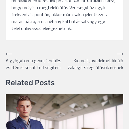
munkakörben keresünk pozíciót. Amint rátalálunk arra,
hogy melyik a megfelelő állás Veresegyház egyik
frekventált pontján, akkor már csak a jelentkezés
marad hátra, amit néhány kattintással vagy egy
telefonhívással elvégezhetünk.
Bejegyzés
⟵
⟶
A gyógytorna gerincferdülés
Kiemelt jövedelmet kínáló
navigáció
esetén is sokat tud segíteni
zalaegerszegi állások nőknek
Related Posts