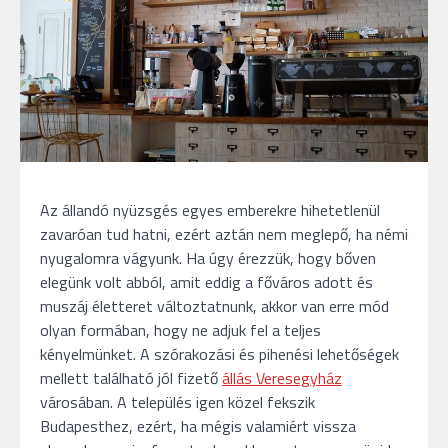
Az állandó nyüzsgés egyes emberekre hihetetlenül
zavaróan tud hatni, ezért aztán nem meglepő, ha némi
nyugalomra vágyunk. Ha úgy érezzük, hogy bőven
elegünk volt abból, amit eddig a főváros adott és
muszáj életteret változtatnunk, akkor van erre mód
olyan formában, hogy ne adjuk fel a teljes
kényelmünket. A szórakozási és pihenési lehetőségek
mellett található jól fizető
állás Veresegyház
városában. A település igen közel fekszik
Budapesthez, ezért, ha mégis valamiért vissza