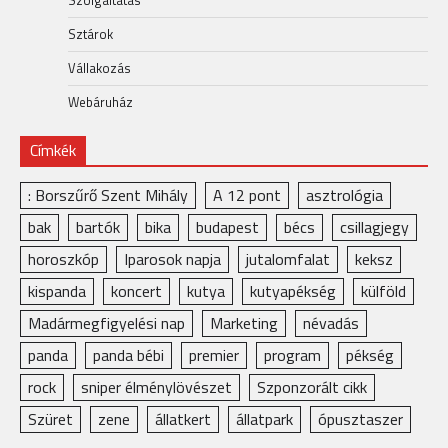
Sztárok
Vállakozás
Webáruház
Címkék
: Borszűrő Szent Mihály
A 12 pont
asztrológia
bak
bartók
bika
budapest
bécs
csillagjegy
horoszkóp
Iparosok napja
jutalomfalat
keksz
kispanda
koncert
kutya
kutyapékség
külföld
Madármegfigyelési nap
Marketing
névadás
panda
panda bébi
premier
program
pékség
rock
sniper élménylövészet
Szponzorált cikk
Szüret
zene
állatkert
állatpark
ópusztaszer