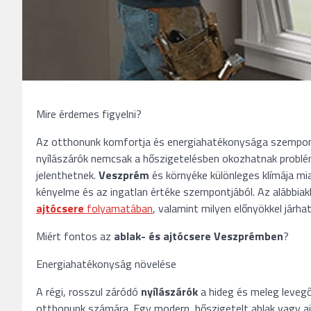
Mire érdemes figyelni?
Az otthonunk komfortja és energiahatékonysága szempontjá
nyílászárók nemcsak a hőszigetelésben okozhatnak problé
jelenthetnek.
Veszprém
és környéke különleges klímája mi
kényelme és az ingatlan értéke szempontjából. Az alábbia
ajtócsere
folyamatában
, valamint milyen előnyökkel járh
Miért fontos az
ablak- és ajtócsere Veszprémben
?
Energiahatékonyság növelése
A régi, rosszul záródó
nyílászárók
a hideg és meleg levegő
otthonunk számára. Egy modern, hőszigetelt ablak vagy aj