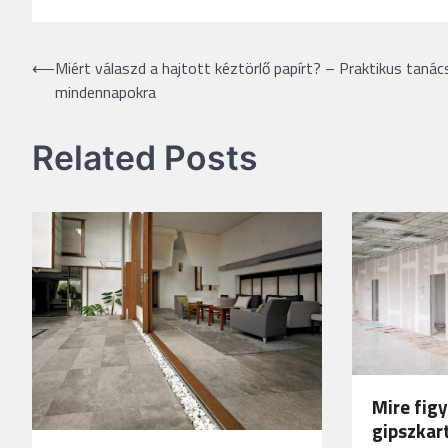
Bejegyzés
⟵
Miért válaszd a hajtott kéztörlő papírt? – Praktikus tanác
mindennapokra
navigáció
Related Posts
Mire figy
gipszkar