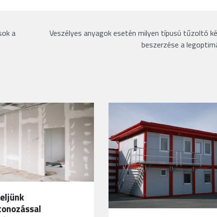
sok a
Veszélyes anyagok esetén milyen típusú tűzoltó k
beszerzése a legoptim
eljünk
tonozással