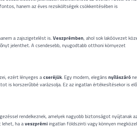
fontos, hanem az éves rezsiköltségek csökkentésében is
hanem a zajszigetelést is.
Veszprémben
, ahol sok lakóövezet köz
lőnyt jelenthet. A csendesebb, nyugodtabb otthoni környezet
ei, ezért lényeges a
cseréjük
. Egy modern, elegáns
nyílászáró
ne
ot is korszerűbbé varázsolja. Ez az ingatlan értékesítésekor is el
egezéssel rendelkeznek, amelyek nagyobb biztonságot nyújtanak a
 lehet, ha a
veszprémi
ingatlan földszinti vagy könnyen megközel