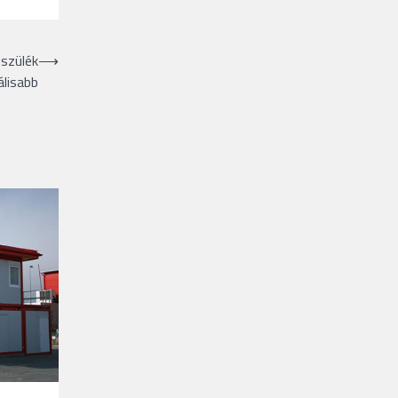
észülék
⟶
álisabb