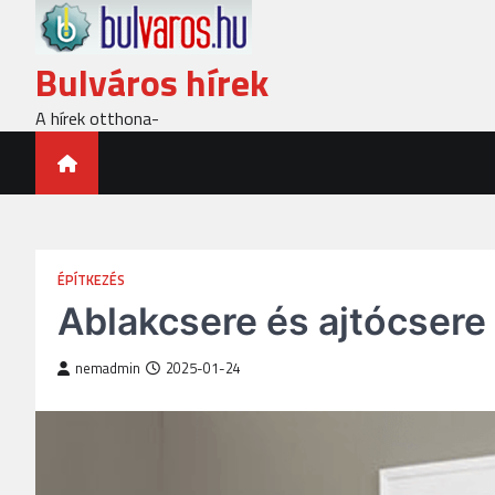
Skip
to
content
Bulváros hírek
A hírek otthona-
ÉPÍTKEZÉS
Ablakcsere és ajtócser
nemadmin
2025-01-24