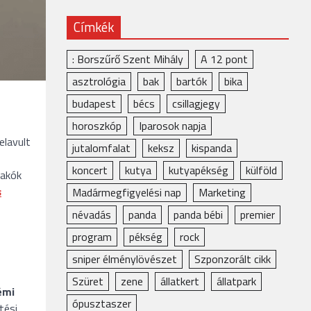
Címkék
: Borszűrő Szent Mihály
A 12 pont
asztrológia
bak
bartók
bika
budapest
bécs
csillagjegy
horoszkóp
Iparosok napja
elavult
jutalomfalat
keksz
kispanda
koncert
kutya
kutyapékség
külföld
lakók
s
Madármegfigyelési nap
Marketing
névadás
panda
panda bébi
premier
program
pékség
rock
sniper élménylövészet
Szponzorált cikk
Szüret
zene
állatkert
állatpark
émi
ópusztaszer
tési