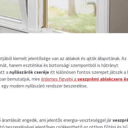
ból kiemelt jelentősége van az ablakok és ajtók állapotának. Az 
mát, hanem esztétikai és biztonsági szempontból is hátrányt
att a
nyílászárók cseréje
itt különösen fontos szerepet játszik a 
kban bemutatjuk, mire
érdemes figyelni a
veszprémi
ablakcsere é
at egy modern nyílászáró rendszer beszerelése.
 áramlását engedik, ami jelentős energia-veszteséggel jár
veszpr
tó beszerelésével jelentősen csökkenthető az otthon fűtési és hű