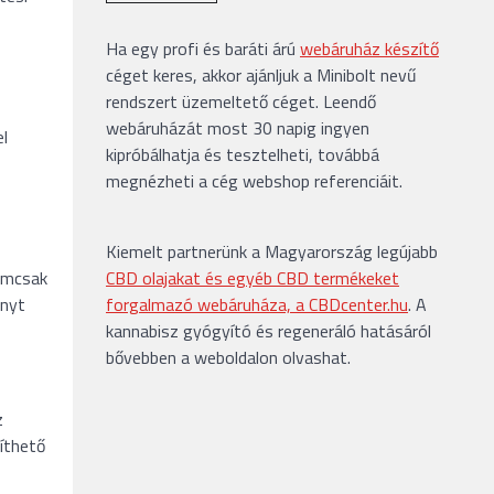
Ha egy profi és baráti árú
webáruház készítő
céget keres, akkor ajánljuk a Minibolt nevű
rendszert üzemeltető céget. Leendő
webáruházát most 30 napig ingyen
el
kipróbálhatja és tesztelheti, továbbá
megnézheti a cég webshop referenciáit.
Kiemelt partnerünk a Magyarország legújabb
CBD olajakat és egyéb CBD termékeket
mcsak
forgalmazó webáruháza, a CBDcenter.hu
. A
őnyt
kannabisz gyógyító és regeneráló hatásáról
bővebben a weboldalon olvashat.
z
íthető