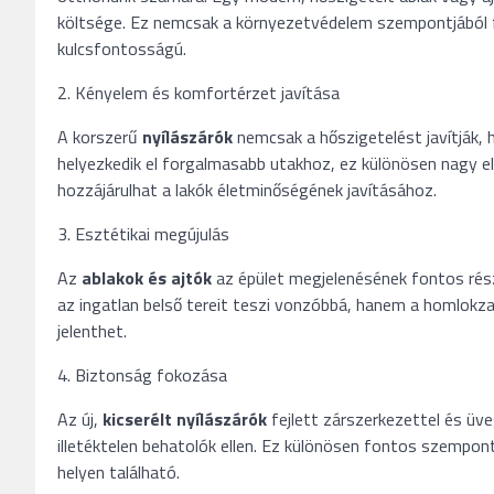
költsége. Ez nemcsak a környezetvédelem szempontjából 
kulcsfontosságú.
2. Kényelem és komfortérzet javítása
A korszerű
nyílászárók
nemcsak a hőszigetelést javítják, 
helyezkedik el forgalmasabb utakhoz, ez különösen nagy e
hozzájárulhat a lakók életminőségének javításához.
3. Esztétikai megújulás
Az
ablakok és ajtók
az épület megjelenésének fontos rész
az ingatlan belső tereit teszi vonzóbbá, hanem a homlokzat
jelenthet.
4. Biztonság fokozása
Az új,
kicserélt
nyílászárók
fejlett zárszerkezettel és üv
illetéktelen behatolók ellen. Ez különösen fontos szempont
helyen található.