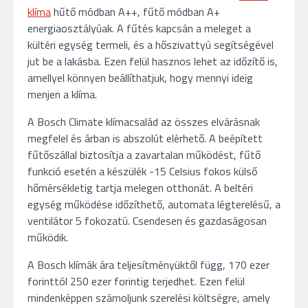
klíma
hűtő módban A++, fűtő módban A+
energiaosztályúak. A fűtés kapcsán a meleget a
kültéri egység termeli, és a hőszivattyú segítségével
jut be a lakásba. Ezen felül hasznos lehet az időzítő is,
amellyel könnyen beállíthatjuk, hogy mennyi ideig
menjen a klíma.
A Bosch Climate klímacsalád az összes elvárásnak
megfelel és árban is abszolút elérhető. A beépített
fűtőszállal biztosítja a zavartalan működést, fűtő
funkció esetén a készülék -15 Celsius fokos külső
hőmérsékletig tartja melegen otthonát. A beltéri
egység működése időzíthető, automata légterelésű, a
ventilátor 5 fokozatú. Csendesen és gazdaságosan
működik.
A Bosch klímák ára teljesítményüktől függ, 170 ezer
forinttól 250 ezer forintig terjedhet. Ezen felül
mindenképpen számoljunk szerelési költségre, amely