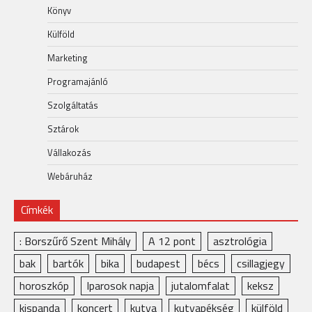
Könyv
Külföld
Marketing
Programajánló
Szolgáltatás
Sztárok
Vállakozás
Webáruház
Címkék
: Borszűrő Szent Mihály
A 12 pont
asztrológia
bak
bartók
bika
budapest
bécs
csillagjegy
horoszkóp
Iparosok napja
jutalomfalat
keksz
kispanda
koncert
kutya
kutyapékség
külföld