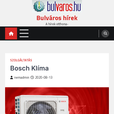
Skip
to
content
Bulváros hírek
A hírek otthona-
SZOLGÁLTATÁS
Bosch Klíma
nemadmin
2020-08-13