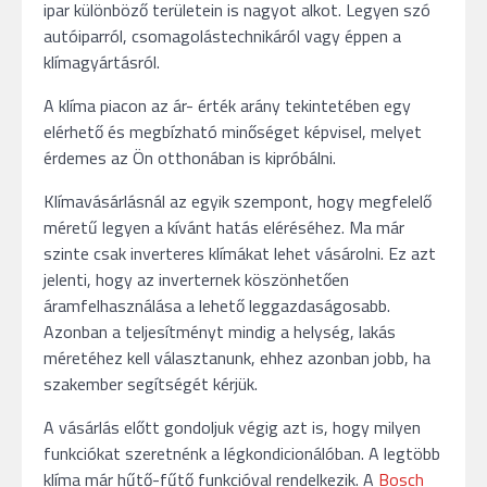
ipar különböző területein is nagyot alkot. Legyen szó
autóiparról, csomagolástechnikáról vagy éppen a
klímagyártásról.
A klíma piacon az ár- érték arány tekintetében egy
elérhető és megbízható minőséget képvisel, melyet
érdemes az Ön otthonában is kipróbálni.
Klímavásárlásnál az egyik szempont, hogy megfelelő
méretű legyen a kívánt hatás eléréséhez. Ma már
szinte csak inverteres klímákat lehet vásárolni. Ez azt
jelenti, hogy az inverternek köszönhetően
áramfelhasználása a lehető leggazdaságosabb.
Azonban a teljesítményt mindig a helység, lakás
méretéhez kell választanunk, ehhez azonban jobb, ha
szakember segítségét kérjük.
A vásárlás előtt gondoljuk végig azt is, hogy milyen
funkciókat szeretnénk a légkondicionálóban. A legtöbb
klíma már hűtő-fűtő funkcióval rendelkezik. A
Bosch