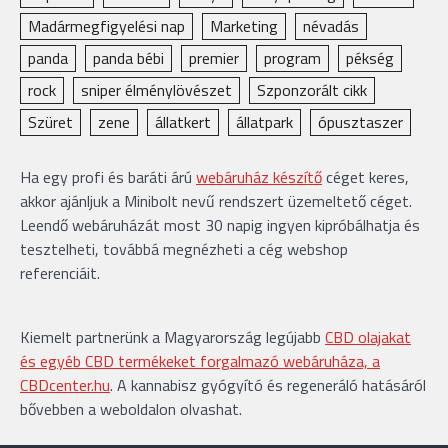
Madármegfigyelési nap
Marketing
névadás
panda
panda bébi
premier
program
pékség
rock
sniper élménylövészet
Szponzorált cikk
Szüret
zene
állatkert
állatpark
ópusztaszer
Ha egy profi és baráti árú
webáruház készítő
céget keres,
akkor ajánljuk a Minibolt nevű rendszert üzemeltető céget.
Leendő webáruházát most 30 napig ingyen kipróbálhatja és
tesztelheti, továbbá megnézheti a cég webshop
referenciáit.
Kiemelt partnerünk a Magyarország legújabb
CBD olajakat
és egyéb CBD termékeket forgalmazó webáruháza, a
CBDcenter.hu
. A kannabisz gyógyító és regeneráló hatásáról
bővebben a weboldalon olvashat.