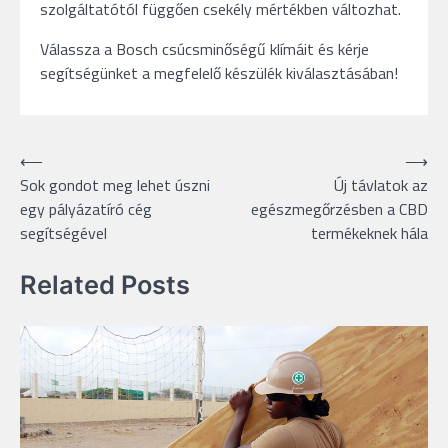
szolgáltatótól függően csekély mértékben változhat.
Válassza a Bosch csúcsminőségű klímáit és kérje
segítségünket a megfelelő készülék kiválasztásában!
Bejegyzés
⟵
⟶
Sok gondot meg lehet úszni
Új távlatok az
navigáció
egy pályázatíró cég
egészmegőrzésben a CBD
segítségével
termékeknek hála
Related Posts