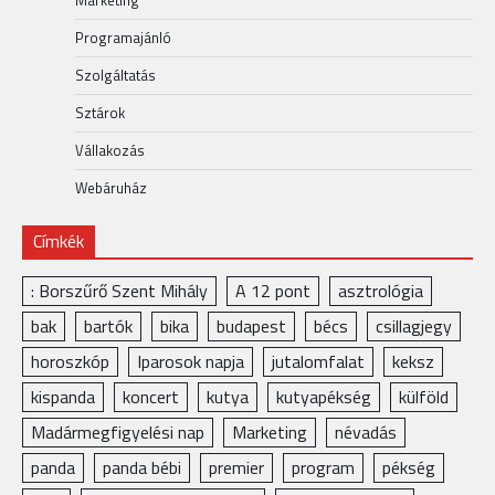
Programajánló
Szolgáltatás
Sztárok
Vállakozás
Webáruház
Címkék
: Borszűrő Szent Mihály
A 12 pont
asztrológia
bak
bartók
bika
budapest
bécs
csillagjegy
horoszkóp
Iparosok napja
jutalomfalat
keksz
kispanda
koncert
kutya
kutyapékség
külföld
Madármegfigyelési nap
Marketing
névadás
panda
panda bébi
premier
program
pékség