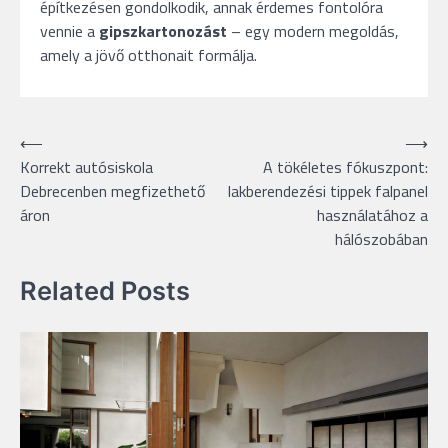
építkezésen gondolkodik, annak érdemes fontolóra
vennie a
gipszkartonozást
– egy modern megoldás,
amely a jövő otthonait formálja.
Bejegyzés
⟵
⟶
Korrekt autósiskola
A tökéletes fókuszpont:
navigáció
Debrecenben megfizethető
lakberendezési tippek falpanel
áron
használatához a
hálószobában
Related Posts