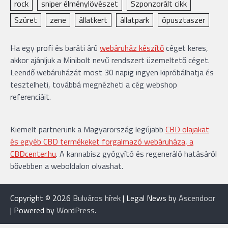
rock
sniper élménylövészet
Szponzorált cikk
Szüret
zene
állatkert
állatpark
ópusztaszer
Ha egy profi és baráti árú
webáruház készítő
céget keres,
akkor ajánljuk a Minibolt nevű rendszert üzemeltető céget.
Leendő webáruházát most 30 napig ingyen kipróbálhatja és
tesztelheti, továbbá megnézheti a cég webshop
referenciáit.
Kiemelt partnerünk a Magyarország legújabb
CBD olajakat
és egyéb CBD termékeket forgalmazó webáruháza, a
CBDcenter.hu
. A kannabisz gyógyító és regeneráló hatásáról
bővebben a weboldalon olvashat.
Copyright © 2026
Bulváros hírek
| Legal News by
Ascendoor
| Powered by
WordPress
.