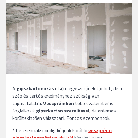
A
gipszkartonozás
elsőre egyszerűnek tűnhet, de a
szép és tartós eredményhez szükség van
tapasztalatra.
Veszprémben
több szakember is
foglalkozik
gipszkarton szereléssel
, de érdemes
körültekintően választani. Fontos szempontok:
* Referenciák: mindig kérjünk korábbi
veszprémi
gipszkartonozási
munkákról
képeket vagy