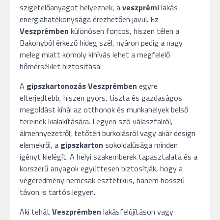
szigetelőanyagot helyeznek, a
veszprémi
lakás
energiahatékonysága érezhetően javul. Ez
Veszprémben
különösen fontos, hiszen télen a
Bakonyból érkező hideg szél, nyáron pedig a nagy
meleg miatt komoly kihívás lehet a megfelelő
hőmérséklet biztosítása.
A
gipszkartonozás Veszprémben
egyre
elterjedtebb, hiszen gyors, tiszta és gazdaságos
megoldást kínál az otthonok és munkahelyek belső
tereinek kialakítására. Legyen szó válaszfalról,
álmennyezetről, tetőtéri burkolásról vagy akár design
elemekről, a
gipszkarton
sokoldalúsága minden
igényt kielégít. A helyi szakemberek tapasztalata és a
korszerű anyagok együttesen biztosítják, hogy a
végeredmény nemcsak esztétikus, hanem hosszú
távon is tartós legyen.
Aki tehát
Veszprémben
lakásfelújításon vagy