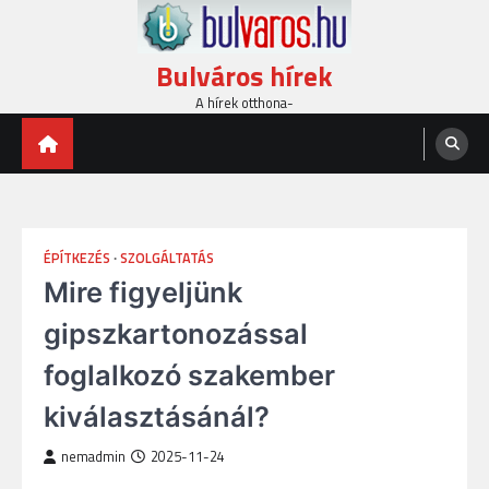
Skip
to
content
Bulváros hírek
A hírek otthona-
ÉPÍTKEZÉS
SZOLGÁLTATÁS
Mire figyeljünk
gipszkartonozással
foglalkozó szakember
kiválasztásánál?
nemadmin
2025-11-24