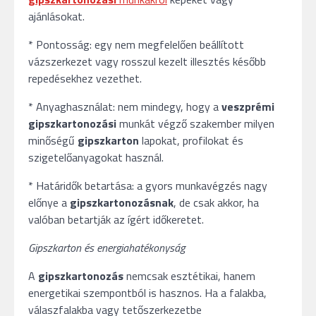
ajánlásokat.
* Pontosság: egy nem megfelelően beállított
vázszerkezet vagy rosszul kezelt illesztés később
repedésekhez vezethet.
* Anyaghasználat: nem mindegy, hogy a
veszprémi
gipszkartonozási
munkát végző szakember milyen
minőségű
gipszkarton
lapokat, profilokat és
szigetelőanyagokat használ.
* Határidők betartása: a gyors munkavégzés nagy
előnye a
gipszkartonozásnak
, de csak akkor, ha
valóban betartják az ígért időkeretet.
Gipszkarton és energiahatékonyság
A
gipszkartonozás
nemcsak esztétikai, hanem
energetikai szempontból is hasznos. Ha a falakba,
válaszfalakba vagy tetőszerkezetbe