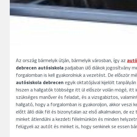
Az ország bármelyik útján, bármelyik városban, így az
autó
debrecen autósiskola
padjaiban ülő diákok jogosítvány m
forgalomban is kell gyakorolniuk a vezetést. De először mé
autósiskola debrecen
egyik oktatójával kijelölt tanpályá
hiszen a hallgatók többsége itt ül először volán mögé, itt i
szükséges manőver és feladat, és a vizsgabiztos, valamin
hallgató, hogy a forgalomban is gyakoroljon, akkor veszi 
előtt álló diák fél és bizonytalan az első alkalmakon, de e
minket átlendülni a kezdeti félelmünkön és minden helyzetr
felügyeli az autót és minket is, hogy senkinek se essen b