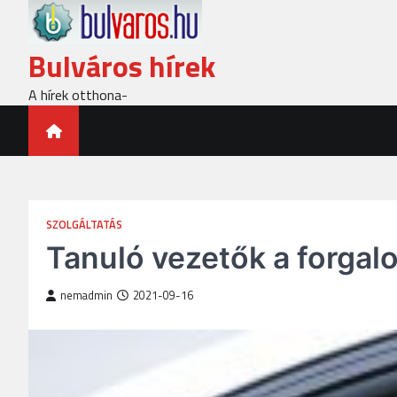
Skip
to
content
Bulváros hírek
A hírek otthona-
SZOLGÁLTATÁS
Tanuló vezetők a forgal
nemadmin
2021-09-16