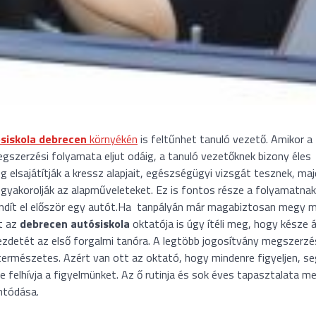
siskola debrecen
környékén
is feltűnhet tanuló vezető. Amikor a
egszerzési folyamata eljut odáig, a tanuló vezetőknek bizony éles
g elsajátítják a kressz alapjait, egészségügyi vizsgát tesznek, maj
n gyakorolják az alapműveleteket. Ez is fontos része a folyamatnak
ndít el először egy autót.
Ha tanpályán már magabiztosan megy m
t az
debrecen autósiskola
oktatója is úgy ítéli meg, hogy késze ál
kezdetét az első forgalmi tanóra. A legtöbb jogosítvány megszerz
z természetes. Azért van ott az oktató, hogy mindenre figyeljen, s
e felhívja a figyelmünket. Az ő rutinja és sok éves tapasztalata me
ántódása.