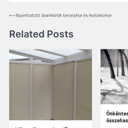
Bejegyzés
⟵
Nyomtatott áramkörök tervezése és kivitelezése
navigáció
Related Posts
Önkéntes
összehas