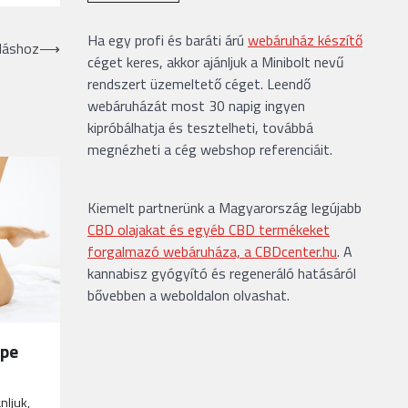
Ha egy profi és baráti árú
webáruház készítő
láshoz
⟶
céget keres, akkor ajánljuk a Minibolt nevű
rendszert üzemeltető céget. Leendő
webáruházát most 30 napig ingyen
kipróbálhatja és tesztelheti, továbbá
megnézheti a cég webshop referenciáit.
Kiemelt partnerünk a Magyarország legújabb
CBD olajakat és egyéb CBD termékeket
forgalmazó webáruháza, a CBDcenter.hu
. A
kannabisz gyógyító és regeneráló hatásáról
bővebben a weboldalon olvashat.
ape
nljuk,