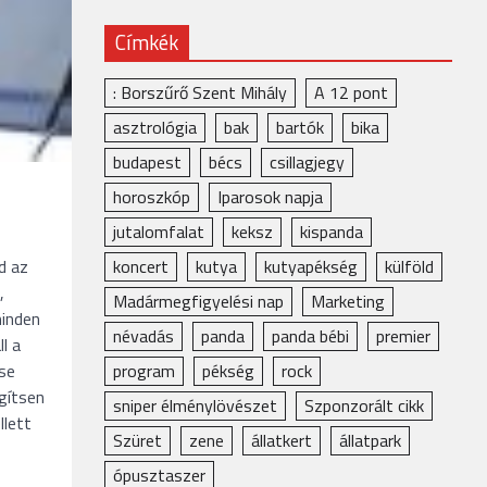
Címkék
: Borszűrő Szent Mihály
A 12 pont
asztrológia
bak
bartók
bika
budapest
bécs
csillagjegy
horoszkóp
Iparosok napja
jutalomfalat
keksz
kispanda
d az
koncert
kutya
kutyapékség
külföld
,
Madármegfigyelési nap
Marketing
inden
névadás
panda
panda bébi
premier
l a
ése
program
pékség
rock
egítsen
sniper élménylövészet
Szponzorált cikk
llett
Szüret
zene
állatkert
állatpark
ópusztaszer