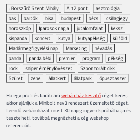
: Borszűrő Szent Mihály
A 12 pont
asztrológia
bak
bartók
bika
budapest
bécs
csillagjegy
horoszkóp
Iparosok napja
jutalomfalat
keksz
kispanda
koncert
kutya
kutyapékség
külföld
Madármegfigyelési nap
Marketing
névadás
panda
panda bébi
premier
program
pékség
rock
sniper élménylövészet
Szponzorált cikk
Szüret
zene
állatkert
állatpark
ópusztaszer
Ha egy profi és baráti árú
webáruház készítő
céget keres,
akkor ajánljuk a Minibolt nevű rendszert üzemeltető céget.
Leendő webáruházát most 30 napig ingyen kipróbálhatja és
tesztelheti, továbbá megnézheti a cég webshop
referenciáit.