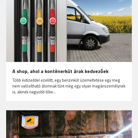
A shop, ahol a konténerkút árak kedvezőek
Több évtizeddel ezelőtt, egy benzinkút üzemeltetése egy meg
nem valósítható álomnak tűnt még egy olyan magánszemélynek
is, akinek nagyobb tőke…