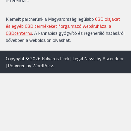
referenciáit.
Kiemelt partnerünk a Magyarország legújabb
CBD olajakat
és egyéb CBD termékeket forgalmazó webáruháza, a
CBDcenter.hu
. A kannabisz gyógyító és regeneráló hatásáról
bővebben a weboldalon olvashat.
Copyright © 2026
Bulváros hírek
| Legal News by
Ascendoor
| Powered by
WordPress
.