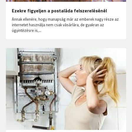
Ezekre figyeljen a postaláda felszerelésénél
Annak ellenére, hogy manapság már az emberek nagy része az
internetet használja nem csak vásárlára, de gyakran az
ügyintézésre is,…