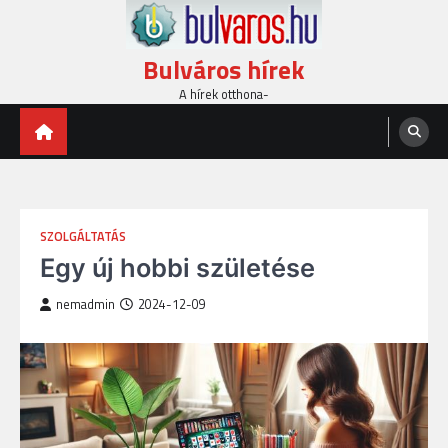
Skip
to
content
Bulváros hírek
A hírek otthona-
SZOLGÁLTATÁS
Egy új hobbi születése
nemadmin
2024-12-09