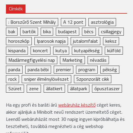
Címkék
: Borszűrő Szent Mihály
A 12 pont
asztrológia
bak
bartók
bika
budapest
bécs
csillagjegy
horoszkóp
Iparosok napja
jutalomfalat
keksz
kispanda
koncert
kutya
kutyapékség
külföld
Madármegfigyelési nap
Marketing
névadás
panda
panda bébi
premier
program
pékség
rock
sniper élménylövészet
Szponzorált cikk
Szüret
zene
állatkert
állatpark
ópusztaszer
Ha egy profi és baráti árú
webáruház készítő
céget keres,
akkor ajánljuk a Minibolt nevű rendszert üzemeltető céget.
Leendő webáruházát most 30 napig ingyen kipróbálhatja és
tesztelheti, továbbá megnézheti a cég webshop