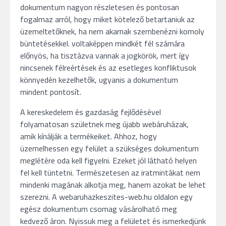
dokumentum nagyon részletesen és pontosan
fogalmaz arról, hogy miket kötelező betartaniuk az
üzemeltetőknek, ha nem akarnak szembenézni komoly
büntetésekkel. voltaképpen mindkét fél számára
előnyös, ha tisztázva vannak a jogkörök, mert így
nincsenek félreértések és az esetleges konfliktusok
könnyedén kezelhetők, ugyanis a dokumentum
mindent pontosít.
A kereskedelem és gazdaság fejlődésével
folyamatosan születnek meg újabb webáruházak,
amik kínálják a termékeiket. Ahhoz, hogy
üzemelhessen egy felület a szükséges dokumentum
meglétére oda kell figyelni. Ezeket jól látható helyen
fel kell tüntetni. Természetesen az iratmintákat nem
mindenki magának alkotja meg, hanem azokat be lehet
szerezni. A webaruhazkeszites-web.hu oldalon egy
egész dokumentum csomag vásárolható meg
kedvező áron. Nyissuk meg a felületet és ismerkedjünk