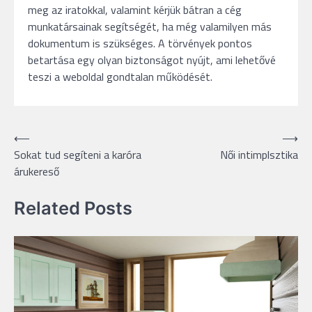
meg az iratokkal, valamint kérjük bátran a cég
munkatársainak segítségét, ha még valamilyen más
dokumentum is szükséges. A törvények pontos
betartása egy olyan biztonságot nyújt, ami lehetővé
teszi a weboldal gondtalan működését.
Bejegyzés
⟵
⟶
Sokat tud segíteni a karóra
Női intimplsztika
navigáció
árukereső
Related Posts