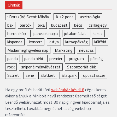
Címkék
: Borszűrő Szent Mihály
A 12 pont
asztrológia
bak
bartók
bika
budapest
bécs
csillagjegy
horoszkóp
Iparosok napja
jutalomfalat
keksz
kispanda
koncert
kutya
kutyapékség
külföld
Madármegfigyelési nap
Marketing
névadás
panda
panda bébi
premier
program
pékség
rock
sniper élménylövészet
Szponzorált cikk
Szüret
zene
állatkert
állatpark
ópusztaszer
Ha egy profi és baráti árú
webáruház készítő
céget keres,
akkor ajánljuk a Minibolt nevű rendszert üzemeltető céget.
Leendő webáruházát most 30 napig ingyen kipróbálhatja és
tesztelheti, továbbá megnézheti a cég webshop
referenciáit.