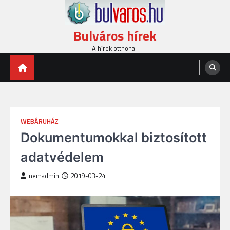
Skip
to
content
Bulváros hírek
A hírek otthona-
WEBÁRUHÁZ
Dokumentumokkal biztosított
adatvédelem
nemadmin
2019-03-24