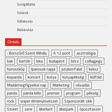
Szolgáltatás
Sztárok
Vállakozás
Webáruház
Címkék
: Borszűrő Szent Mihály
A 12 pont
asztrológia
bak
bartók
bika
budapest
bécs
csillagjegy
horoszkóp
Iparosok napja
jutalomfalat
keksz
kispanda
koncert
kutya
kutyapékség
külföld
Madármegfigyelési nap
Marketing
névadás
panda
panda bébi
premier
program
pékség
rock
sniper élménylövészet
Szponzorált cikk
Szüret
zene
állatkert
állatpark
ópusztaszer