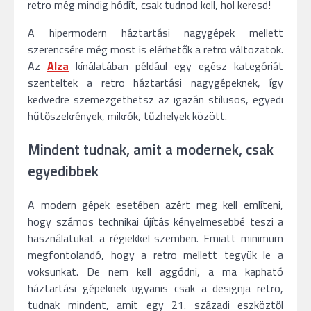
retro még mindig hódít, csak tudnod kell, hol keresd!
A hipermodern háztartási nagygépek mellett
szerencsére még most is elérhetők a retro változatok.
Az
Alza
kínálatában például egy egész kategóriát
szenteltek a retro háztartási nagygépeknek, így
kedvedre szemezgethetsz az igazán stílusos, egyedi
hűtőszekrények, mikrók, tűzhelyek között.
Mindent tudnak, amit a modernek, csak
egyedibbek
A modern gépek esetében azért meg kell említeni,
hogy számos technikai újítás kényelmesebbé teszi a
használatukat a régiekkel szemben. Emiatt minimum
megfontolandó, hogy a retro mellett tegyük le a
voksunkat. De nem kell aggódni, a ma kapható
háztartási gépeknek ugyanis csak a designja retro,
tudnak mindent, amit egy 21. századi eszköztől