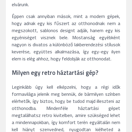
elvárunk.
Éppen csak annyiban mások, mint a modern gépek,
hogy adnak egy kis fűszert az otthonodnak: nem a
megszokott, sablonos designt adják, hanem egy kis
egyéniséget visznek bele. Mostanság egyébként
nagyon is divatos a különböző lakberendezési stílusok
keverése, együttes alkalmazása, így egy-egy ilyen
elem is elég ahhoz, hogy feldobják az otthonodat.
Milyen egy retro háztartási gép?
Leginkább úgy kell elképzelni, hogy a régi idők
formavilága jelenik meg bennük, de bármilyen színben
elérhetők, így biztos, hogy be tudod majd illeszteni az
otthonodba. Mindenféle háztartási gépet
megtalálhatsz retro kivitelben, amire szükséged lehet
a mindennapokban, így komfort terén egyáltalán nem
kell hiányt szenvedned, nyugodtan kiélheted a