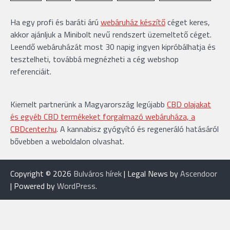
Ha egy profi és baráti árú
webáruház készítő
céget keres,
akkor ajánljuk a Minibolt nevű rendszert üzemeltető céget.
Leendő webáruházát most 30 napig ingyen kipróbálhatja és
tesztelheti, továbbá megnézheti a cég webshop
referenciáit.
Kiemelt partnerünk a Magyarország legújabb
CBD olajakat
és egyéb CBD termékeket forgalmazó webáruháza, a
CBDcenter.hu
. A kannabisz gyógyító és regeneráló hatásáról
bővebben a weboldalon olvashat.
Copyright © 2026
Bulváros hírek
| Legal News by
Ascendoor
| Powered by
WordPress
.