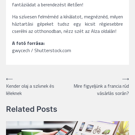
fantáziádat a berendezést illetően!
Ha szívesen felmérnéd a kínálatot, megnéznéd, milyen
háztartási gépeket tudsz egy kicsit régiesebbre
cserélni az otthonodban, nézz szét az Alza oldalán!
A fotó forrása:
gwycech / Shutterstock.com
Bejegyzés
⟵
⟶
Kender olaj a szívnek és
Mire figyeljünk a francia rúd
navigáció
léleknek
vásárlás során?
Related Posts